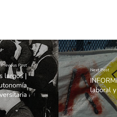
Previous Post
Next Post
 largos |
INFORME 
autonomía
laboral 
versitaria