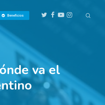
twitter
facebook
youtube
instagram
search
Beneficios
dónde va el
entino