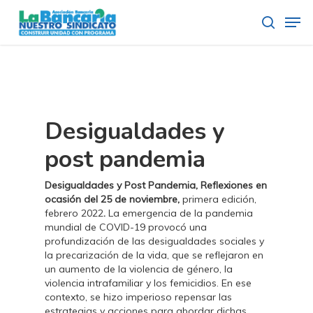
Skip
Men
to
search
main
content
Desigualdades y
post pandemia
Desigualdades y Post Pandemia, Reflexiones en
ocasión del 25 de noviembre,
primera edición,
febrero 2022
.
La emergencia de la pandemia
mundial de COVID-19 provocó una
profundización de las desigualdades sociales y
la precarización de la vida, que se reflejaron en
un aumento de la violencia de género, la
violencia intrafamiliar y los femicidios. En ese
contexto, se hizo imperioso repensar las
estrategias y acciones para abordar dichas