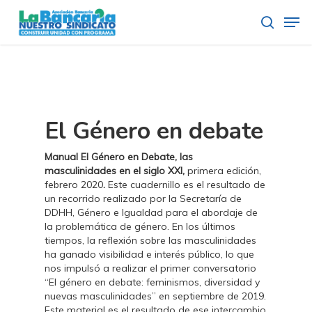
Skip
Men
to
search
main
content
El Género en debate
Manual El Género en Debate, las
masculinidades en el siglo XXI,
primera edición,
febrero 2020
.
Este cuadernillo
es el resultado de
un recorrido realizado por la Secretaría de
DDHH, Género e Igualdad para el abordaje de
la problemática de género. En los últimos
tiempos, la reflexión sobre las masculinidades
ha ganado visibilidad e interés público, lo que
nos impulsó a realizar el primer conversatorio
“El género en debate: feminismos, diversidad y
nuevas masculinidades” en septiembre de 2019.
Este material es el resultado de ese intercambio