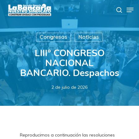
Skip
Men
to
search
main
content
Congresos
Noticias
LIII° CONGRESO
NACIONAL
BANCARIO. Despachos
2 de julio de 2026
Reproducimos a continuación las resoluciones