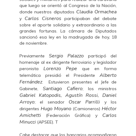
que luego se orientó al Congreso de la Nación,
Claudia Ormachea
donde nuestros diputados
Carlos Cisneros
y
participaban del debate
sobre el aporte solidario y extraordinario a las
grandes fortunas. La cámara de Diputados
sancionó esa ley en la madrugada de hoy, 18
de noviembre.
Sergio Palazzo
Previamente
participó del
homenaje al ex dirigente ferroviario y legislador
Lorenzo Pepe
peronista
que en forma
Alberto
telemática presidió el Presidente
Fernández
. Estuvieron presentes el Jefe de
Santiago Cafiero
Gabinete,
; los ministros
Gabriel Katopodis, Agustín Rossi, Daniel
Arroyo
Oscar Parrilli
; el senador
y los
Hugo Moyano
Héctor
dirigentes
(Camioneros)
Amichetti
Carlos
(Federación Gráfica) y
Minucci
(APSEE). T
Cabe destacar que los bancarios acompañaron