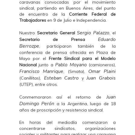
caravanas convocadas por el movimiento
sindical, partiendo en Buenos Aires, del punto
de encuentro de la
Corriente Federal de
Trabajadores
en 9 de Julio e Independencia.
Sergio Palazzo
Nuestro
Secretario General
, el
Eduardo
Secretario de Prensa
Berrozpe
, participaron también de la
conferencia de prensa ofrecida en Plaza de
Mayo por el
Frente Sindical para el Modelo
Pablo Moyano
Nacional
junto a
(camioneros),
Francisco Manrique
Omar Plaini
, (Smata),
Esteban Castro
Juan Grabois
(Canillitas),
y
(UTEP), entre otros.
Juan
Conmemoraron así el retorno de
Domingo Perón
a la Argentina, luego de 18
años de proscripción y resistencia sindical.
En horas del mediodía comenzaron a
concentrarse sindicatos, organizaciones
sociales y militantes para realizar una caravana