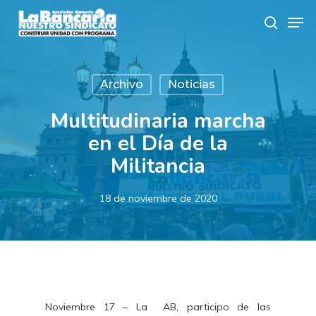
Skip
Men
to
search
main
content
Archivo
Noticias
Multitudinaria marcha
en el Día de la
Militancia
18 de noviembre de 2020
Noviembre 17 – La AB, participo de las