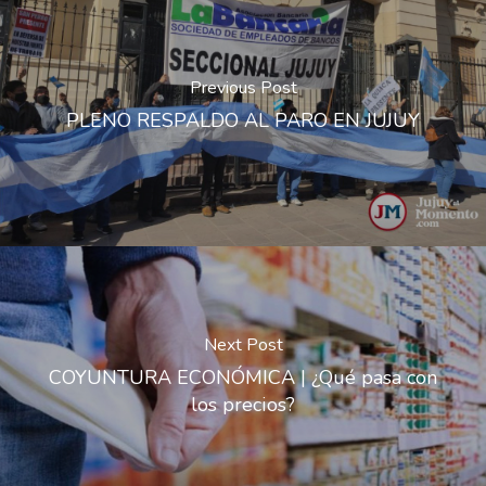
Previous Post
PLENO RESPALDO AL PARO EN JUJUY
Next Post
COYUNTURA ECONÓMICA | ¿Qué pasa con
los precios?