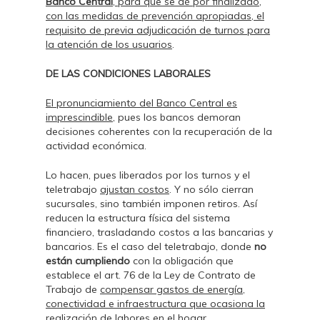
Banco Central
, para que se dé por finalizado,
con las medidas de prevención apropiadas, el
requisito de previa adjudicación de turnos para
la atención de los usuarios
.
DE LAS CONDICIONES LABORALES
El pronunciamiento del Banco Central es
imprescindible
, pues los bancos demoran
decisiones coherentes con la recuperación de la
actividad económica.
Lo hacen, pues liberados por los turnos y el
teletrabajo
ajustan costos
. Y no sólo cierran
sucursales, sino también imponen retiros. Así
reducen la estructura física del sistema
financiero, trasladando costos a las bancarias y
bancarios. Es el caso del teletrabajo, donde
no
están cumpliendo
con la obligación que
establece el art. 76 de la Ley de Contrato de
Trabajo de
compensar gastos de energía,
conectividad e infraestructura que ocasiona la
realización de labores en el hogar.