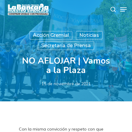
Skip
Men
to
search
main
content
Acción Gremial
Noticias
Secretaría de Prensa
NO AFLOJAR | Vamos
a la Plaza
15 de noviembre de 2021
Con la misma convicción y respeto con que