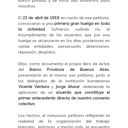
banco privado y de otros aún anónimos para
nosotros.
El
23 de abril de 1919
, en razón de ese petitorio,
convocaron a una
primera gran huelga en toda
la actividad
. Sufrieron, cuándo no, el
incumplimiento de los acuerdos que por esa
huelga se alcanzaron en los días posteriores en
varias entidades, persecución, detenciones,
represión, despidos.
Ellos, como documenta el propio libro de Actas
del
Banco Provincia de Buenos Aires
,
presentaron en el mismo ese petitorio, junto a
los delegados de la institución bonaerense
Vicente Ventura
y
Jorge Alvear
, obteniendo la
aplicación de un
acuerdo que constituye el
primer antecedente directo de nuestro convenio
colectivo
.
Los hechos, el minucioso petitorio reflejando la
realidad de la organización del trabajo
bancario entonces, y mucho más se encuentra