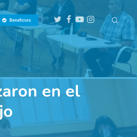
twitter
facebook
youtube
instagram
search
Beneficios
aron en el
jo