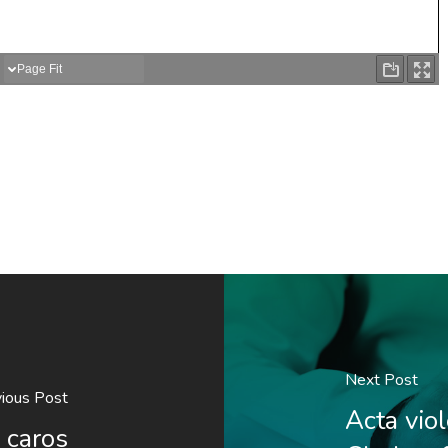
Next Post
ious Post
Acta vio
 caros