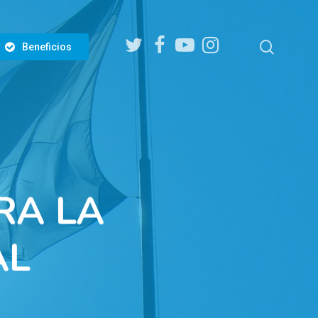
twitter
facebook
youtube
instagram
search
Beneficios
RA LA
AL