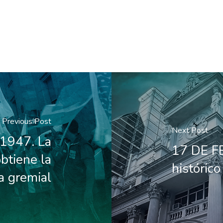
Previous Post
Next Post
1947. La
17 DE FE
btiene la
históric
a gremial