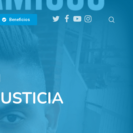
twitter
facebook
youtube
instagram
search
Beneficios
USTICIA