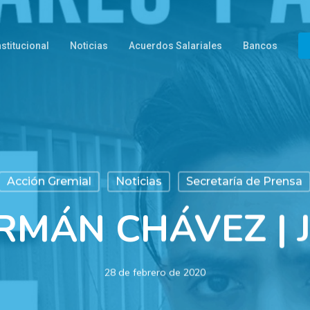
nstitucional
Noticias
Acuerdos Salariales
Bancos
Acción Gremial
Noticias
Secretaría de Prensa
RMÁN CHÁVEZ | J
28 de febrero de 2020