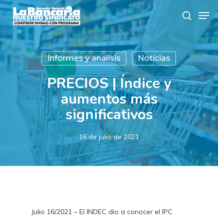
Skip
Men
to
search
main
content
Informes y análisis
Noticias
PRECIOS | Índice y
aumentos más
significativos
16 de julio de 2021
Julio 16/2021 – El INDEC dio a conocer el IPC