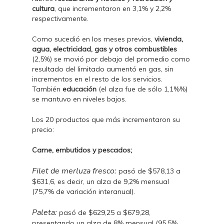
cultura
, que incrementaron en 3,1% y 2,2%
respectivamente.
Como sucedió en los meses previos,
vivienda,
agua, electricidad, gas y otros combustibles
(2,5%) se movió por debajo del promedio como
resultado del limitado aumentó en gas, sin
incrementos en el resto de los servicios.
También
educación
(el alza fue de sólo 1,1%%)
se mantuvo en niveles bajos.
Los 20 productos que más incrementaron su
precio:
Carne, embutidos y pescados;
Filet de merluza fresco:
pasó de $578,13 a
$631,6, es decir, un alza de 9,2% mensual
(75,7% de variación interanual).
Paleta:
pasó de $629,25 a $679,28,
presentando un alza de 8% mensual (95,5%