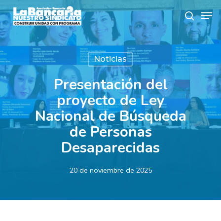
Skip
Men
to
search
main
content
Noticias
Presentación del
proyecto de Ley
Nacional de Búsqueda
de Personas
Desaparecidas
20 de noviembre de 2025