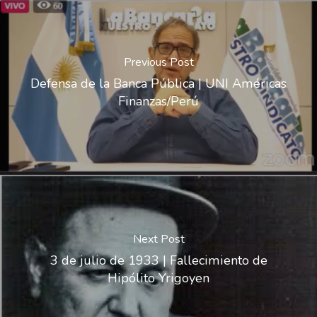
Previous Post
Defensa de la Banca Pública | UNI Américas
Finanzas/Perú
Next Post
3 de julio de 1933 | Fallecimiento de
Hipólito Yrigoyen