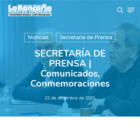
Skip
Men
to
search
main
content
Noticias
Secretaría de Prensa
SECRETARÍA DE
PRENSA |
Comunicados,
Conmemoraciones
22 de diciembre de 2021