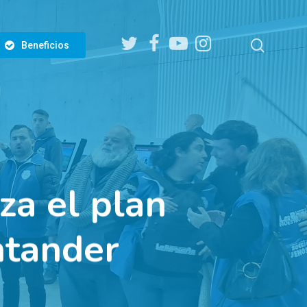
twitter
facebook
youtube
instagram
search
Beneficios
za el plan
ntander