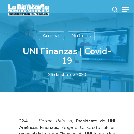
Skip
Men
to
search
main
content
Archivo
Noticias
UNI Finanzas | Covid-
19
26 de abril de 2020
Sergio Palazzo
22/4 –
,
Presidente de UNI
; Angelo Di Cristo
Américas Finanzas
, titular
mundial de la rama Finanzas de UNI; junto a los