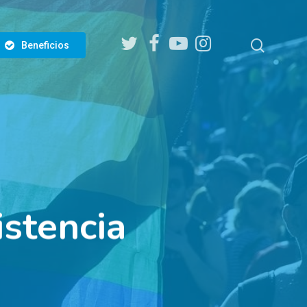
twitter
facebook
youtube
instagram
search
Beneficios
istencia