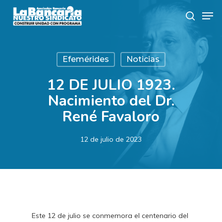
Skip
Men
to
search
main
content
Efemérides
Noticias
12 DE JULIO 1923.
Nacimiento del Dr.
René Favaloro
12 de julio de 2023
Este 12 de julio se conmemora el centenario del