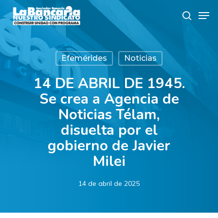
Skip
Men
to
search
main
content
Efemérides
Noticias
14 DE ABRIL DE 1945.
Se crea a Agencia de
Noticias Télam,
disuelta por el
gobierno de Javier
Milei
14 de abril de 2025