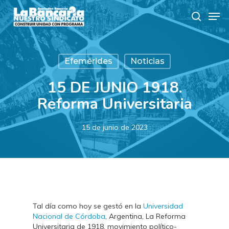
Skip
Men
to
search
main
content
Efemérides
Noticias
15 DE JUNIO 1918.
Reforma Universitaria
15 de junio de 2023
Tal día como hoy se gestó en la
Universidad
Nacional de Córdoba
, Argentina, La Reforma
Universitaria de 1918, movimiento político-