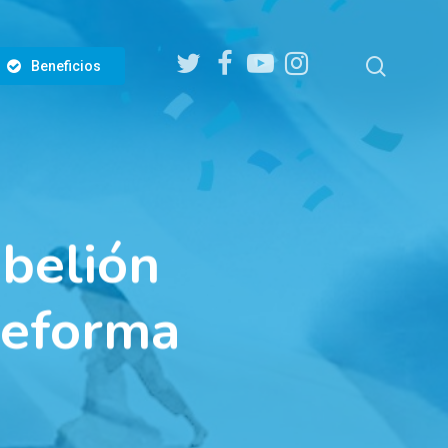
twitter
facebook
youtube
instagram
search
Beneficios
ebelión
 reforma