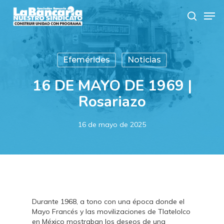
Skip
Men
to
search
main
content
Efemérides
Noticias
16 DE MAYO DE 1969 |
Rosariazo
16 de mayo de 2025
Durante 1968, a tono con una época donde el
Mayo Francés y las movilizaciones de Tlatelolco
en México mostraban los deseos de una