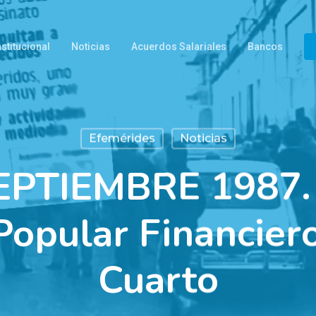
nstitucional
Noticias
Acuerdos Salariales
Bancos
Efemérides
Noticias
EPTIEMBRE 1987.
Popular Financiero
Cuarto