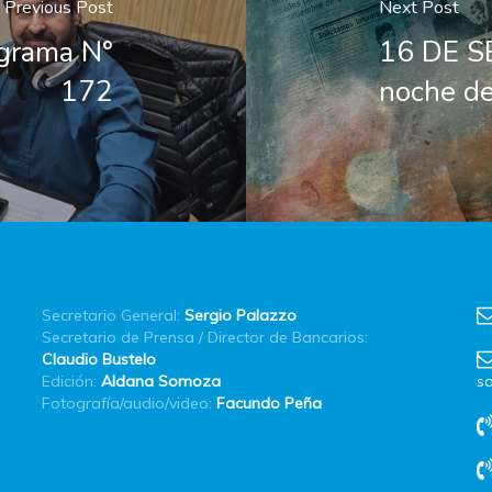
Previous Post
Next Post
ograma N°
16 DE S
172
noche de
Secretario General:
Sergio Palazzo
Secretario de Prensa / Director de Bancarios:
Claudio Bustelo
Edición:
Aldana Somoza
sa
Fotografía/audio/video:
Facundo Peña