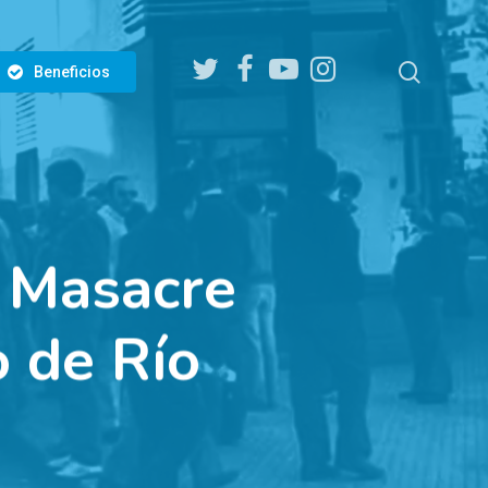
twitter
facebook
youtube
instagram
search
Beneficios
 Masacre
 de Río