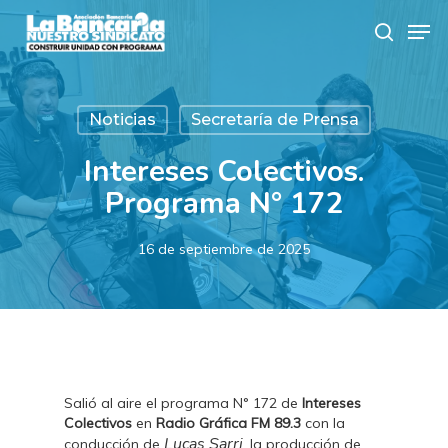
Skip
Men
to
search
main
content
Noticias
Secretaría de Prensa
Intereses Colectivos.
Programa N° 172
16 de septiembre de 2025
Salió al aire el programa N° 172 de
Intereses
Colectivos
en
Radio Gráfica FM 89.3
con la
Lucas Sarri
conducción de
, la producción de