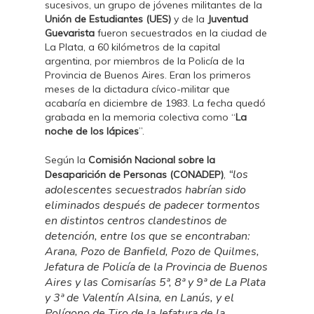
sucesivos, un grupo de jóvenes militantes de la
Unión de Estudiantes (UES)
y de la
Juventud
Guevarista
fueron secuestrados en la ciudad de
La Plata, a 60 kilómetros de la capital
argentina, por miembros de la Policía de la
Provincia de Buenos Aires. Eran los primeros
meses de la dictadura cívico-militar que
acabaría en diciembre de 1983. La fecha quedó
grabada en la memoria colectiva como “
La
noche de los lápices
”.
Según la
Comisión Nacional sobre la
“los
Desaparición de Personas (CONADEP)
,
adolescentes secuestrados habrían sido
eliminados después de padecer tormentos
en distintos centros clandestinos de
detención, entre los que se encontraban:
Arana, Pozo de Banfield, Pozo de Quilmes,
Jefatura de Policía de la Provincia de Buenos
Aires y las Comisarías 5ª, 8ª y 9ª de La Plata
y 3ª de Valentín Alsina, en Lanús, y el
Polígono de Tiro de la Jefatura de la