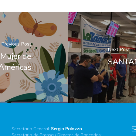
Previous Post
Next Post
 Mujer de
SANTAND
 Américas
Secretario General:
Sergio Palazzo
Secretario de Prensa / Director de Bancarios: