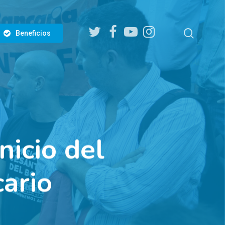
twitter
facebook
youtube
instagram
search
Beneficios
icio del
ario