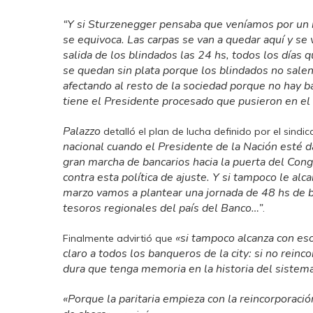
“Y si Sturzenegger pensaba que veníamos por un r
se equivoca. Las carpas se van a quedar aquí y se 
salida de los blindados las 24 hs, todos los días qu
se quedan sin plata porque los blindados no salen
afectando al resto de la sociedad porque no hay ba
tiene el Presidente procesado que pusieron en el
Palazzo
detalló el plan de lucha definido por el sindic
nacional cuando el Presidente de la Nación esté 
gran marcha de bancarios hacia la puerta del Cong
contra esta política de ajuste. Y si tampoco le al
marzo vamos a plantear una jornada de 48 hs de b
tesoros regionales del país del Banco…”
.
«si tampoco alcanza con eso
Finalmente advirtió que
claro a todos los banqueros de la city: si no rein
dura que tenga memoria en la historia del sistema
«Porque la paritaria empieza con la reincorporación