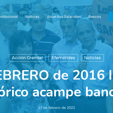
nstitucional
Noticias
Acuerdos Salariales
Bancos
Acción Gremial
Efemérides
Noticias
EBRERO de 2016 In
tórico acampe banc
17 de febrero de 2022