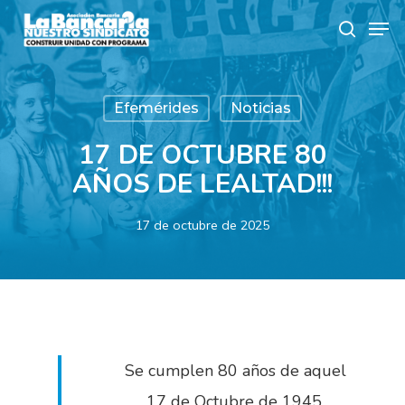
Skip
Men
to
search
main
content
Efemérides
Noticias
17 DE OCTUBRE 80
AÑOS DE LEALTAD!!!
17 de octubre de 2025
Se cumplen 80 años de aquel
17 de Octubre de 1945,