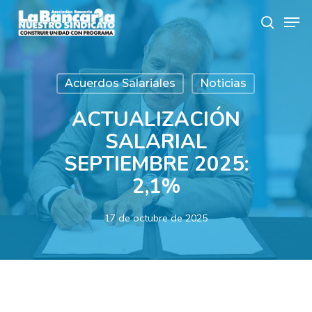
Skip
Men
to
search
main
content
Acuerdos Salariales
Noticias
ACTUALIZACIÓN
SALARIAL
SEPTIEMBRE 2025:
2,1%
17 de octubre de 2025