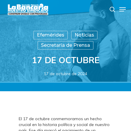
Skip
Men
to
search
main
content
Efemérides
Noticias
Secretaría de Prensa
17 DE OCTUBRE
17 de octubre de 2024
El 17 de octubre conmemoramos un hecho
crucial en la historia política y social de nuestro
país. Ese día marcó el nacimiento de un