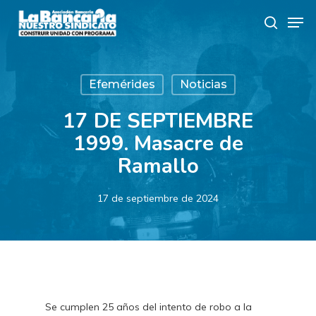
Skip
Men
to
search
main
content
Efemérides
Noticias
17 DE SEPTIEMBRE
1999. Masacre de
Ramallo
17 de septiembre de 2024
Se cumplen 25 años del intento de robo a la