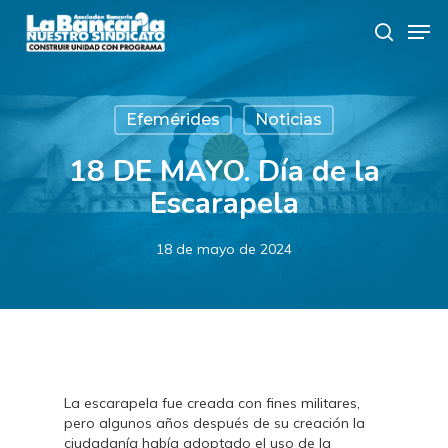
Skip
Men
to
search
main
content
Efemérides
Noticias
18 DE MAYO. Día de la
Escarapela
18 de mayo de 2024
La escarapela fue creada con fines militares,
pero algunos años después de su creación la
ciudadanía había adoptado el uso de la