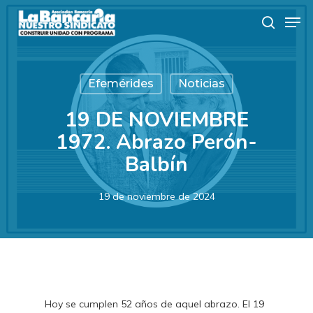
Skip
Men
to
search
main
content
Efemérides
Noticias
19 DE NOVIEMBRE
1972. Abrazo Perón-
Balbín
19 de noviembre de 2024
Hoy se cumplen 52 años de aquel abrazo. El 19