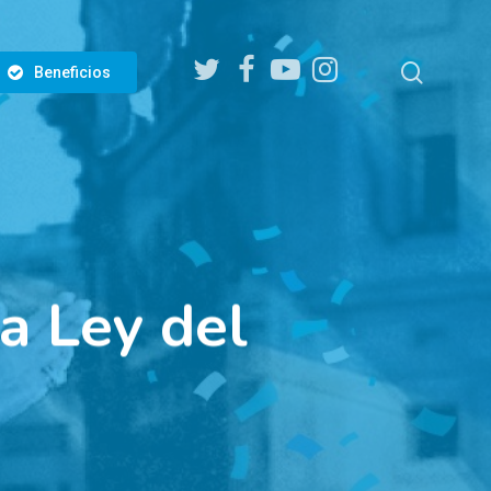
twitter
facebook
youtube
instagram
search
Beneficios
a Ley del