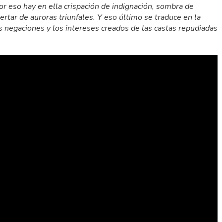
Por eso hay en ella crispación de indignación, sombra de
tar de auroras triunfales. Y eso último se traduce en la
as negaciones y los intereses creados de las castas repudiadas