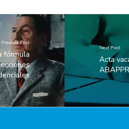
Previous Post
Next Post
a fórmula
Acta va
lecciones
ABAPPR
denciales