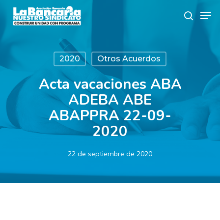
Skip
Men
to
search
main
content
2020
Otros Acuerdos
Acta vacaciones ABA
ADEBA ABE
ABAPPRA 22-09-
2020
22 de septiembre de 2020