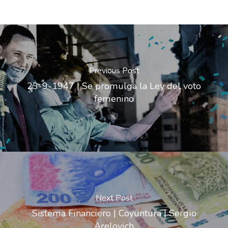
Previous Post
23-9-1947 | Se promulga la Ley del voto
femenino
Next Post
Sistema Financiero | Coyuntura | Sergio
Arelovich