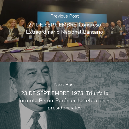
Previous Post
27 DE SEPTIEMBRE. Congreso
Extraordinario Nacional Bancario
Next Post
23 DE SEPTIEMBRE 1973. Triunfa la
fórmula Perón-Perón en las elecciones
presidenciales