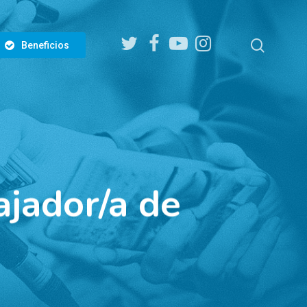
twitter
facebook
youtube
instagram
search
Beneficios
jador/a de