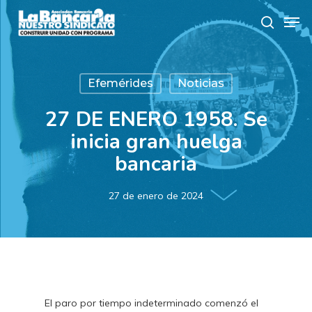
Skip
Men
to
search
main
content
Efemérides
Noticias
27 DE ENERO 1958. Se
inicia gran huelga
bancaria
27 de enero de 2024
El paro por tiempo indeterminado comenzó el