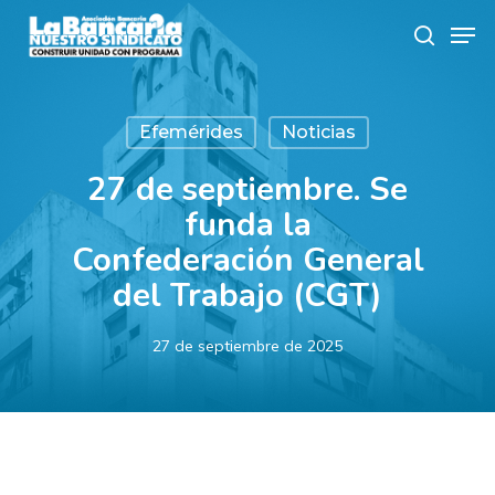
Skip
Men
to
search
main
content
Efemérides
Noticias
27 de septiembre. Se
funda la
Confederación General
del Trabajo (CGT)
27 de septiembre de 2025