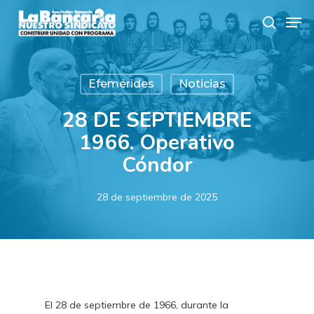
Skip
Men
to
search
main
content
Efemérides
Noticias
28 DE SEPTIEMBRE
1966. Operativo
Cóndor
28 de septiembre de 2025
El 28 de septiembre de 1966, durante la