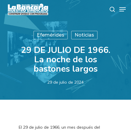
Skip
Men
to
search
main
content
Efemérides
Noticias
29 DE JULIO DE 1966.
La noche de los
bastones largos
29 de julio de 2024
El 29 de julio de 1966, un mes después del