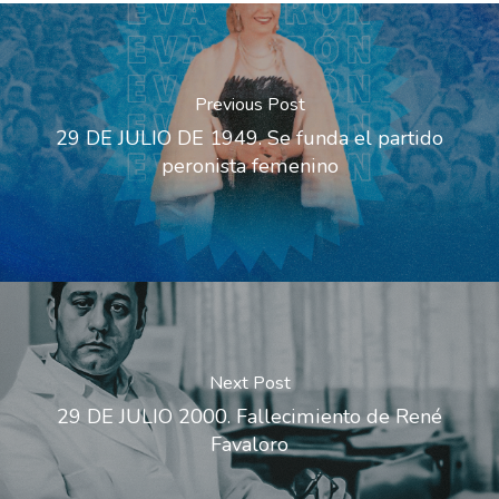
Previous Post
29 DE JULIO DE 1949. Se funda el partido
peronista femenino
Next Post
29 DE JULIO 2000. Fallecimiento de René
Favaloro