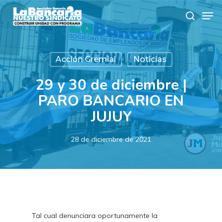
Skip
Men
to
search
main
content
Acción Gremial
Noticias
29 y 30 de diciembre |
PARO BANCARIO EN
JUJUY
28 de diciembre de 2021
Tal cual denunciara oportunamente la