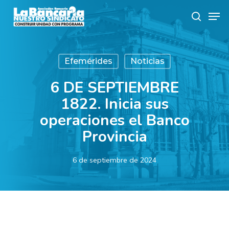
Skip
Men
to
search
main
content
Efemérides
Noticias
6 DE SEPTIEMBRE
1822. Inicia sus
operaciones el Banco
Provincia
6 de septiembre de 2024