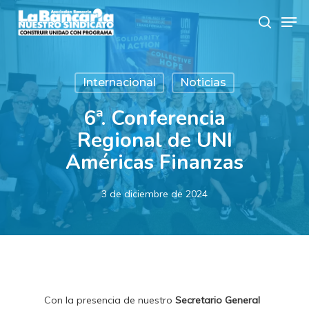
Skip
Men
to
search
main
content
Internacional
Noticias
6ª. Conferencia
Regional de UNI
Américas Finanzas
3 de diciembre de 2024
Con la presencia de nuestro
Secretario General