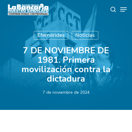
Skip
Men
to
search
main
content
Efemérides
Noticias
7 DE NOVIEMBRE DE
1981. Primera
movilización contra la
dictadura
7 de noviembre de 2024