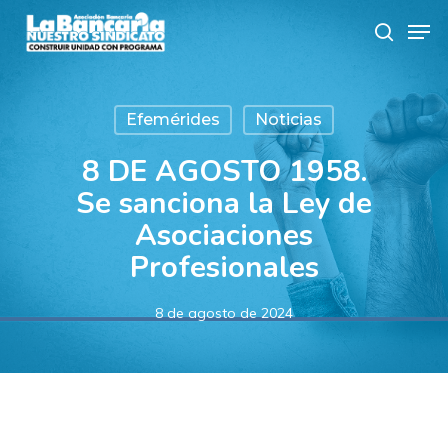
Skip
Men
to
search
main
content
Efemérides
Noticias
8 DE AGOSTO 1958.
Se sanciona la Ley de
Asociaciones
Profesionales
8 de agosto de 2024