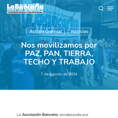
Skip
Men
to
search
main
content
Acción Gremial
Noticias
Nos movilizamos por
PAZ, PAN, TIERRA,
TECHO Y TRABAJO
7 de agosto de 2024
La
Asociación Bancaria
, encabezada por