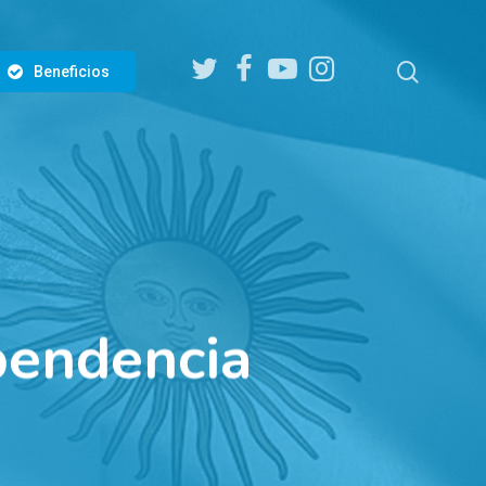
twitter
facebook
youtube
instagram
search
Beneficios
pendencia