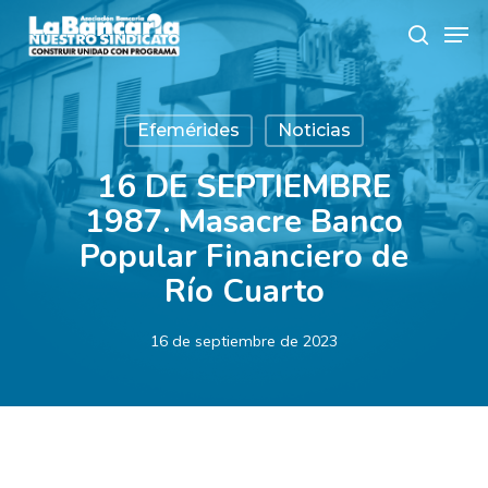
Skip
Men
to
search
main
content
Efemérides
Noticias
16 DE SEPTIEMBRE
1987. Masacre Banco
Popular Financiero de
Río Cuarto
16 de septiembre de 2023