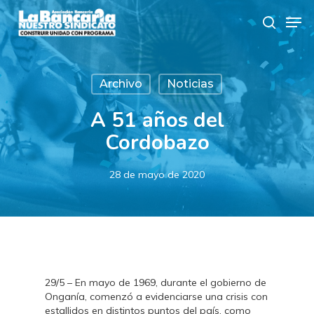
Skip
Men
to
search
main
content
Archivo
Noticias
A 51 años del
Cordobazo
28 de mayo de 2020
29/5 – En mayo de 1969, durante el gobierno de
Onganía, comenzó a evidenciarse una crisis con
estallidos en distintos puntos del país, como